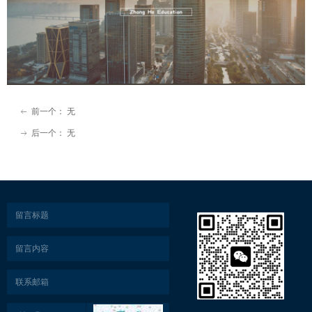
前一个：
无
ꂃ
后一个：
无
ꁹ